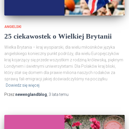
ANGIELSKI
25 ciekawostek o Wielkiej Brytanii
Wielka Brytania – kraj wyspiarski, dla wielu miłośników języka
angielskiego konieczny punkt podróży, dla wielu Europejczyków
kraj kojarzący się przede wszystkim z rodziną królewską, pięknym
Londynem i świetnymi uniwersytetami. Dla Polaków kraj bliski,
który stał się domem dla prawie miliona naszych rodaków za
sprawą fali emigracji jakiej doświadczyliśmy na początku
Dowiedz się więcej
Przez
newenglandblog
,
3 lata
temu