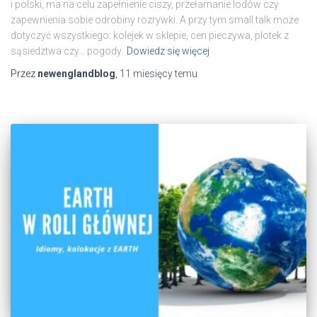
i polski, ma na celu zapełnienie ciszy, przełamanie lodów czy
zapewnienia sobie odrobiny rozrywki. A przy tym small talk może
dotyczyć wszystkiego: kolejek w sklepie, cen pieczywa, plotek z
sąsiedztwa czy… pogody.
Dowiedz się więcej
Przez
newenglandblog
,
11 miesięcy
temu