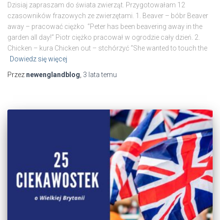
Dzisiaj zapraszam do świata zwierząt. Przygotowałam 12
czasowników frazowych ze zwierzętami. 1. Beaver – bóbr Beaver
away – pracować ciężko “Peter has been beavering away in the
garden all day!” Piotr ciężko pracował w ogrodzie cały dzień. 2.
Chicken – kura Chicken out – stchórzyć “She wanted to touch the
Dowiedz się więcej
Przez
newenglandblog
,
3 lata
temu