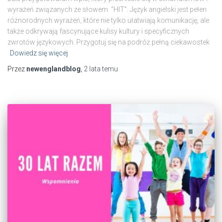
wyrażeń związanych ze słowem “HIT”. Język angielski jest pełen
różnorodnych wyrażeń, które nie tylko ułatwiają komunikację, ale
także odkrywają fascynujące kulisy kultury i specyficznych
zwrotów językowych. Przygotuj się na podróż pełną ciekawostek
Dowiedz się więcej
Przez
newenglandblog
,
2 lata
temu