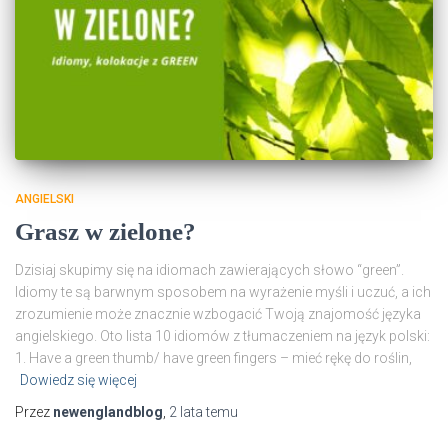
ANGIELSKI
Grasz w zielone?
Dzisiaj skupimy się na idiomach zawierających słowo “green”.
Idiomy te są barwnym sposobem na wyrażenie myśli i uczuć, a ich
zrozumienie może znacznie wzbogacić Twoją znajomość języka
angielskiego. Oto lista 10 idiomów z tłumaczeniem na język polski:
1. Have a green thumb/ have green fingers – mieć rękę do roślin,
Dowiedz się więcej
Przez
newenglandblog
,
2 lata
temu