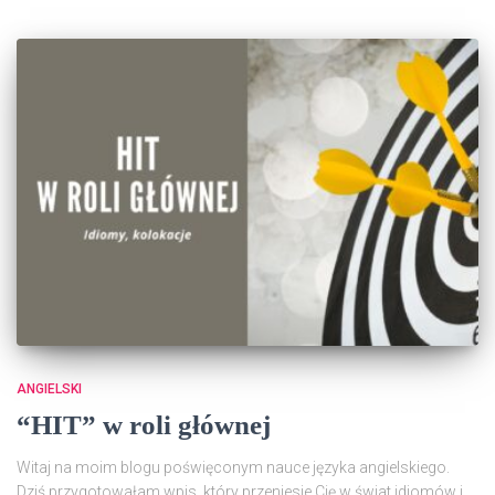
ANGIELSKI
“HIT” w roli głównej
Witaj na moim blogu poświęconym nauce języka angielskiego.
Dziś przygotowałam wpis, który przeniesie Cię w świat idiomów i