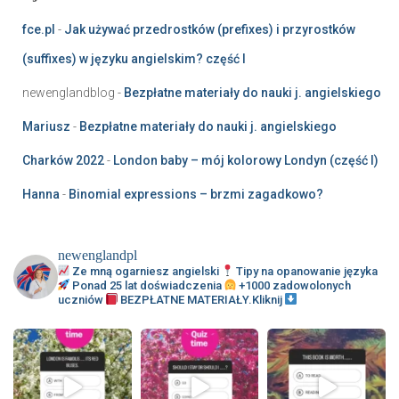
fce.pl
-
Jak używać przedrostków (prefixes) i przyrostków
(suffixes) w języku angielskim? część I
newenglandblog
-
Bezpłatne materiały do nauki j. angielskiego
Mariusz
-
Bezpłatne materiały do nauki j. angielskiego
Charków 2022
-
London baby – mój kolorowy Londyn (część I)
Hanna
-
Binomial expressions – brzmi zagadkowo?
newenglandpl
Ze mną ogarniesz angielski
Tipy na opanowanie języka
Ponad 25 lat doświadczenia
+1000 zadowolonych
uczniów
BEZPŁATNE MATERIAŁY.Kliknij