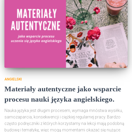
ANGIELSKI
Materiały autentyczne jako wsparcie
procesu nauki języka angielskiego.
Nauka języka jest długim procesem, wymaga mnóstwa wysiłku,
samozaparcia, konsekwencji i ciężkiej regularnej pracy. Bardzo
często podręczniki z których korzystamy na lekcji mają podobną
budowę i tematykę, więc mogą momentami okazać się nużące.