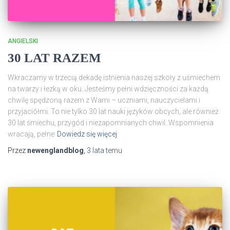
ANGIELSKI
30 LAT RAZEM
Wkraczamy w trzecią dekadę istnienia naszej szkoły z uśmiechem
na twarzy i łezką w oku. Jesteśmy pełni wdzięczności za każdą
chwilę spędzoną razem z Wami – uczniami, nauczycielami i
przyjaciółmi. To nie tylko 30 lat nauki języków obcych, ale również
30 lat śmiechu, przygód i niezapomnianych chwil. Wspomnienia
wracają, pełne
Dowiedz się więcej
Przez
newenglandblog
,
3 lata
temu