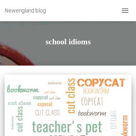
Newengland blog
PRZE
NAWI
school idioms