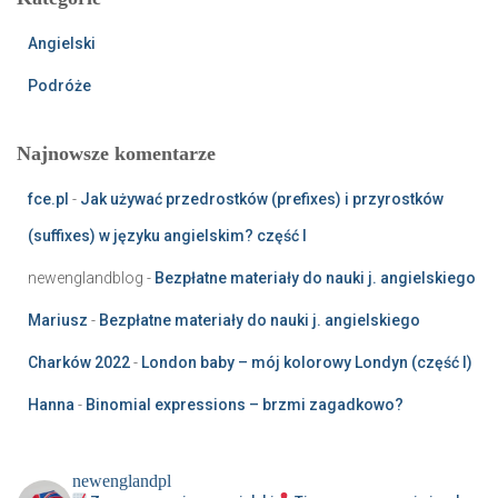
a
j
Angielski
:
Podróże
Najnowsze komentarze
fce.pl
-
Jak używać przedrostków (prefixes) i przyrostków
(suffixes) w języku angielskim? część I
newenglandblog
-
Bezpłatne materiały do nauki j. angielskiego
Mariusz
-
Bezpłatne materiały do nauki j. angielskiego
Charków 2022
-
London baby – mój kolorowy Londyn (część I)
Hanna
-
Binomial expressions – brzmi zagadkowo?
newenglandpl