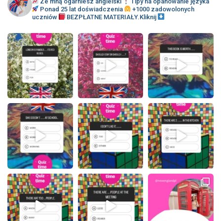
Ze mną ogarniesz angielski
Tipy na opanowanie języka
Ponad 25 lat doświadczenia
+1000 zadowolonych
uczniów
BEZPŁATNE MATERIAŁY.Kliknij