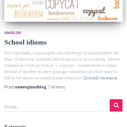
ANGIELSKI
School idioms
Na rozgrzewkę, na początek roku szkolnego przygotowałam dla
Was 10 idiomów, wyrażeń, które kojarzą mi się ze szkołą. Jestem
ciekawa ile z nich już znacie. 1. copycat – someone who copies
the test of another student (papuga, naśladowca) I don’t want to
talk to her about my wedding plans because
Dowiedz się więcej
Przez
newenglandblog
,
7 lat
temu
S
Szukaj …
z
u
k
Kategorie