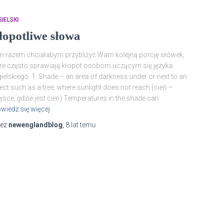
IELSKI
łopotliwe słowa
 razem chciałabym przybliżyć Wam kolejną porcję słówek,
re często sprawiają kłopot osobom uczącym się języka
ielskiego. 1. Shade – an area of darkness under or next to an
ect such as a tree, where sunlight does not reach (cień –
jsce, gdzie jest cień) Temperatures in the shade can
wiedz się więcej
zez
newenglandblog
,
8 lat
temu