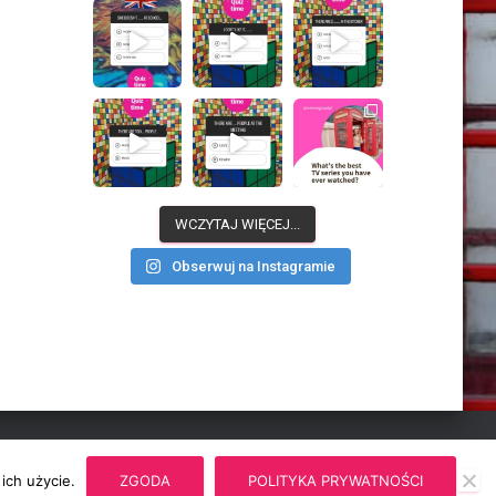
WCZYTAJ WIĘCEJ...
Obserwuj na Instagramie
Hestia | Stworzone przez
ThemeIsle
ich użycie.
ZGODA
POLITYKA PRYWATNOŚCI