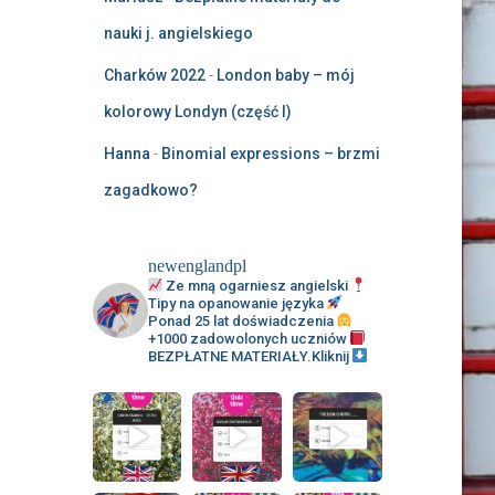
nauki j. angielskiego
Charków 2022
-
London baby – mój
kolorowy Londyn (część I)
Hanna
-
Binomial expressions – brzmi
zagadkowo?
newenglandpl
Ze mną ogarniesz angielski
Tipy na opanowanie języka
Ponad 25 lat doświadczenia
+1000 zadowolonych uczniów
BEZPŁATNE MATERIAŁY.Kliknij