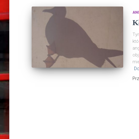
ANG
K
Tym
któ
ang
obj
mie
Do
Pr