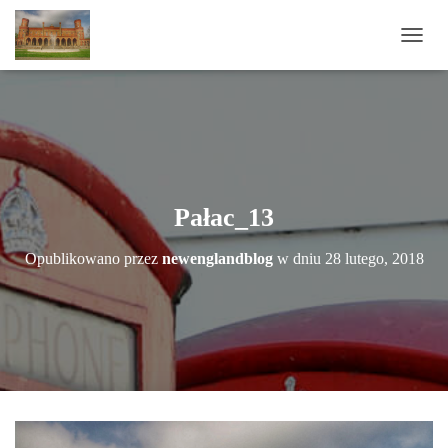
P
R
Z
E
Ł
Ą
C
Z
N
Pałac_13
A
W
Opublikowano przez
newenglandblog
w dniu
28 lutego, 2018
I
G
A
C
J
Ę