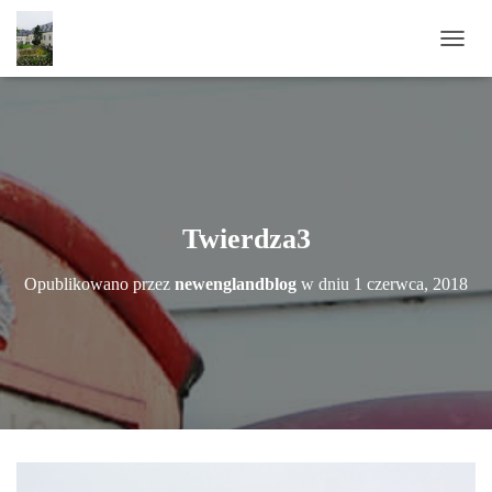
P
R
Z
E
Ł
Ą
C
Z
N
Twierdza3
A
W
Opublikowano przez
newenglandblog
w dniu
1 czerwca, 2018
I
G
A
C
J
Ę