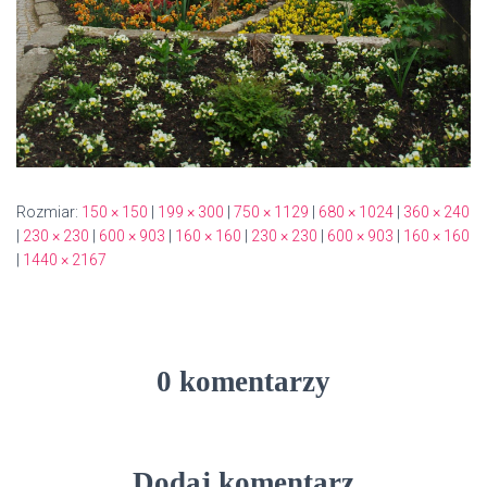
Rozmiar:
150 × 150
|
199 × 300
|
750 × 1129
|
680 × 1024
|
360 × 240
|
230 × 230
|
600 × 903
|
160 × 160
|
230 × 230
|
600 × 903
|
160 × 160
|
1440 × 2167
0 komentarzy
Dodaj komentarz