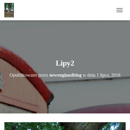
P
R
Z
E
Ł
Ą
C
Z
N
Lipy2
A
W
Opublikowano przez
newenglandblog
w dniu
1 lipca, 2018
I
G
A
C
J
Ę